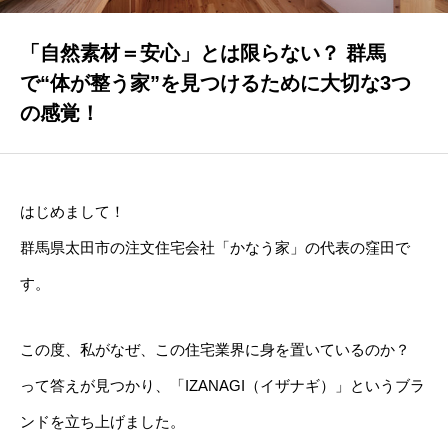
移住サポート
楽しく創造的に暮らしを再構築する
「自然素材＝安心」とは限らない？ 群馬
で“体が整う家”を見つけるために大切な3つ
会社案内
の感覚！
地球の七代先まで考えた建築を
伊弉諾BLOG
はじめまして！
読むだけでバランスが整うブログ
群馬県太田市の注文住宅会社「かなう家」の代表の窪田で
無料ご相談
す。
さあ、ここから家づくりを始めよう
この度、私がなぜ、この住宅業界に身を置いているのか？
って答えが見つかり、「IZANAGI（イザナギ）」というブラ
ンドを立ち上げました。