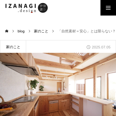
モデル棟公開中
blog
家のこと
「自然素材＝安心」とは限らない？ 
基本思想
私たちの建築、住環境に対するコンセプト
家のこと
2025.07.05
音響熟成木材
霧島山麓の杉を独自の技術で乾燥
幻の漆喰
自然の力による天然の空気清浄機
住環境の最適化
電磁波対策と水の活性化