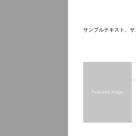
サンプルテキスト。サ
基本思想
私たちの建築、住環境に
音響熟成木材