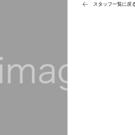
霧島山麓の杉を独自の技
スタッフ一覧に戻
幻の漆喰
自然の力による天然の空
住環境の最適
電磁波対策と水の活性化
移住サポート
楽しく創造的に暮らしを
会社案内
地球の七代先まで考えた