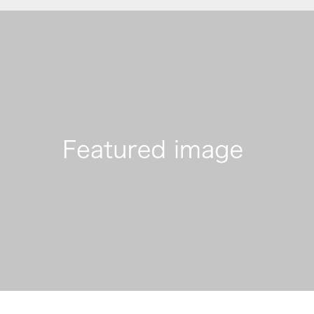
基本思想
私たちの建築、住環境に
音響熟成木材
霧島山麓の杉を独自の技
幻の漆喰