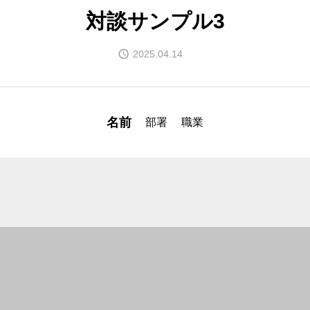
自然の力による天然の空
対談サンプル3
住環境の最適
2025.04.14
電磁波対策と水の活性化
名前
移住サポート
部署
職業
楽しく創造的に暮らしを
会社案内
地球の七代先まで考えた
伊弉諾BLOG
読むだけでバランスが整